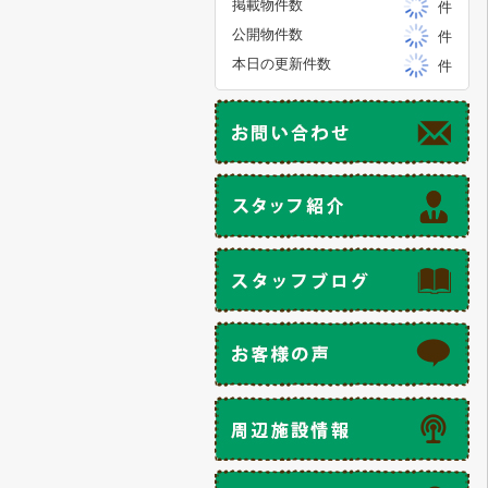
掲載物件数
件
公開物件数
件
本日の更新件数
件