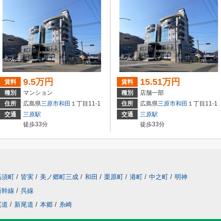
9.5万円
15.51万円
賃料
賃料
種別
マンション
種別
店舗一部
住所
広島県
三原市
和田
１丁目11-1
住所
広島県
三原市
和田
１丁目11-1
交通
三原駅
交通
三原駅
徒歩33分
徒歩33分
高須町
/
皆実
/
美ノ郷町三成
/
和田
/
栗原町
/
港町
/
中之町
/
明神
新幹線
/
呉線
尾道
/
新尾道
/
本郷
/
糸崎