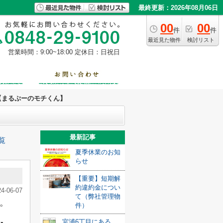
最終更新：2026年08月06日
00
00
件
件
最近見た物件
検討リスト
営業時間：9:00~18:00
定休日：日祝日
【まるぷーのモチくん】
最新記事
覧
夏季休業のお知
らせ
【重要】短期解
約違約金につい
24-06-07
て（弊社管理物
。
件）
宮浦6丁目にある