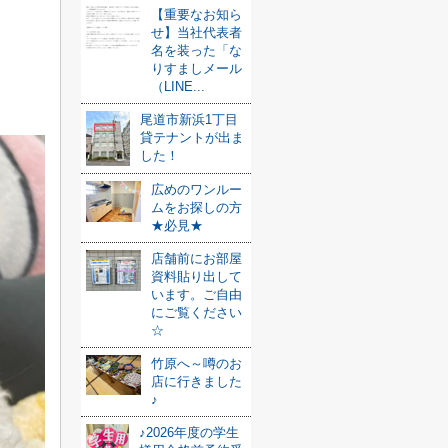
【重要なお知ら
せ】当社代表者
名を装った「な
りすましメール
（LINE...
尾道市新浜1丁目
貸テナントが出ま
した！
広めのワンルー
ムをお探しの方
★必見★
店舗前にお部屋
資料貼り出して
います。ご自由
にご覧ください
☆
竹原へ～噂のお
店に行きました
♪
♪2026年度の学生