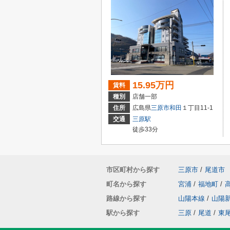
15.95万円
賃料
種別
店舗一部
住所
広島県
三原市
和田
１丁目11-1
交通
三原駅
徒歩33分
市区町村から探す
三原市
/
尾道市
町名から探す
宮浦
/
福地町
/
路線から探す
山陽本線
/
山陽
駅から探す
三原
/
尾道
/
東