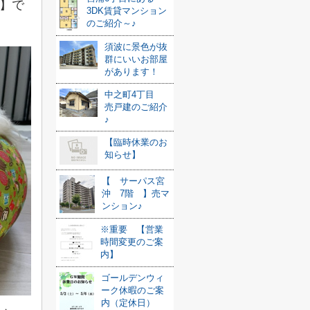
】で
3DK賃貸マンション
のご紹介～♪
須波に景色が抜
群にいいお部屋
があります！
中之町4丁目
売戸建のご紹介
♪
【臨時休業のお
知らせ】
【 サーパス宮
沖 7階 】売マ
ンション♪
※重要 【営業
時間変更のご案
内】
ゴールデンウィ
ーク休暇のご案
内（定休日）