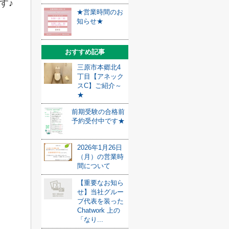
す♪
★営業時間のお
知らせ★
おすすめ記事
三原市本郷北4
丁目【アネック
スC】ご紹介～
★
前期受験の合格前
予約受付中です★
2026年1月26日
（月）の営業時
間について
【重要なお知ら
せ】当社グルー
プ代表を装った
Chatwork 上の
「なり...