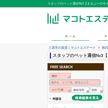
スタッフのペット通信№3【まるぷーのモ
三原市の賃貸｜マコトエステート
>
株
スタッフのペット通信№3
種別
エリア| 駅
価格/賃料
面積
-
件該当