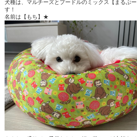
犬種は、マルチーズとプードルのミックス【まるぷー
す！
名前は【もち】★