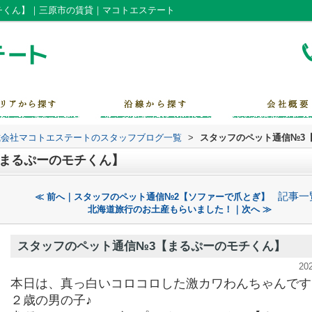
チくん】｜三原市の賃貸｜マコトエステート
式会社マコトエステートのスタッフブログ一覧
>
スタッフのペット通信№3
【まるぷーのモチくん】
記事一
≪ 前へ｜スタッフのペット通信№2【ソファーで爪とぎ】
北海道旅行のお土産もらいました！｜次へ ≫
スタッフのペット通信№3【まるぷーのモチくん】
20
本日は、真っ白いコロコロした激カワわんちゃんです
２歳の男の子♪