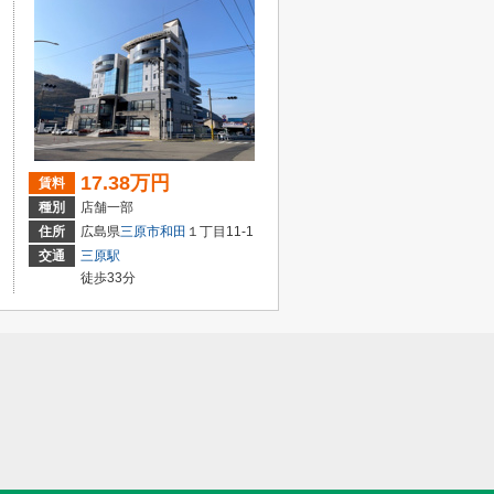
17.38万円
賃料
種別
店舗一部
住所
広島県
三原市
和田
１丁目11-1
交通
三原駅
徒歩33分