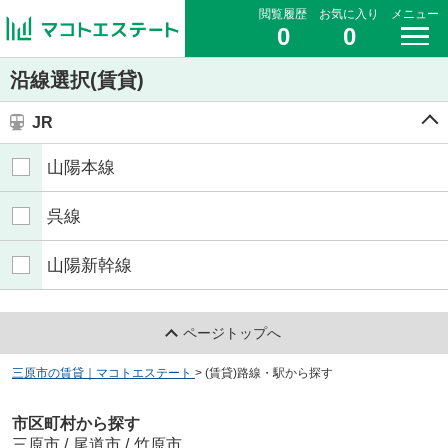
閲覧履歴
お気に入り
メニュー
0
0
沿線選択(賃貸)
JR
山陽本線
呉線
山陽新幹線
ページトップへ
三原市の賃貸｜マコトエステート
>
(賃貸)路線・駅から探す
市区町村から探す
三原市
/
尾道市
/
竹原市