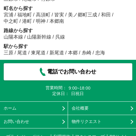
町名から探す
宮浦
/
福地町
/
高須町
/
皆実
/
美ノ郷町三成
/
和田
/
中之町
/
港町
/
明神
/
本郷南
路線から探す
山陽本線
/
山陽新幹線
/
呉線
駅から探す
三原
/
尾道
/
東尾道
/
新尾道
/
本郷
/
糸崎
/
忠海
電話でお問い合わせ
営業時間：
9:00~18:00
定休日：
日祝日
ホーム
会社概要
お問い合わせ
物件リクエスト