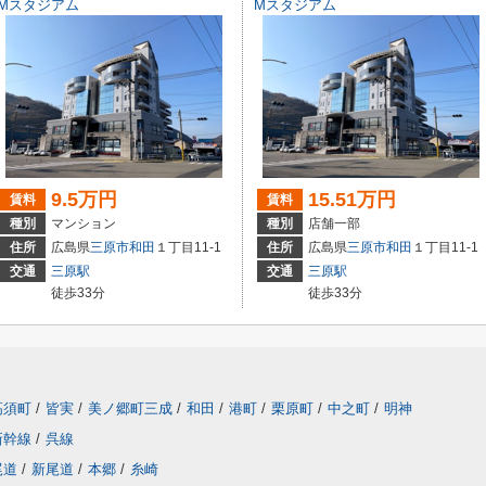
Mスタジアム
Mスタジアム
9.5万円
15.51万円
賃料
賃料
種別
マンション
種別
店舗一部
住所
広島県
三原市
和田
１丁目11-1
住所
広島県
三原市
和田
１丁目11-1
交通
三原駅
交通
三原駅
徒歩33分
徒歩33分
高須町
/
皆実
/
美ノ郷町三成
/
和田
/
港町
/
栗原町
/
中之町
/
明神
新幹線
/
呉線
尾道
/
新尾道
/
本郷
/
糸崎