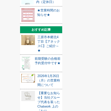
内（定休日）
★営業時間のお
知らせ★
おすすめ記事
三原市本郷北4
丁目【アネック
スC】ご紹介～
★
前期受験の合格前
予約受付中です★
2026年1月26日
（月）の営業時
間について
【重要なお知ら
せ】当社グルー
プ代表を装った
Chatwork 上の
「なり...