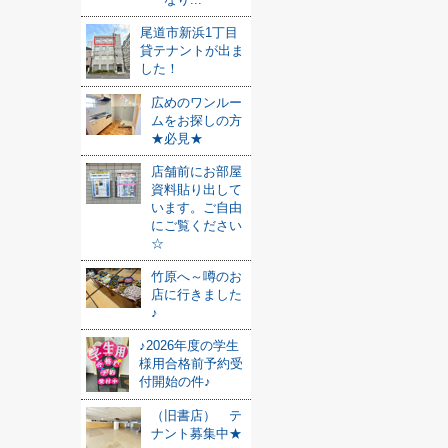
尾道市新浜1丁目
貸テナントが出ま
した！
広めのワンルー
ムをお探しの方
★必見★
店舗前にお部屋
資料貼り出して
います。ご自由
にご覧ください
☆
竹原へ～噂のお
店に行きました
♪
♪2026年度の学生
様用合格前予約受
付開始の件♪
（旧書店） テ
ナント募集中★