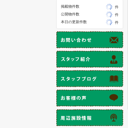
掲載物件数
件
公開物件数
件
本日の更新件数
件