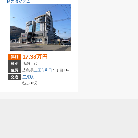
Mスタジアム
17.38万円
賃料
種別
店舗一部
住所
広島県
三原市
和田
１丁目11-1
交通
三原駅
徒歩33分