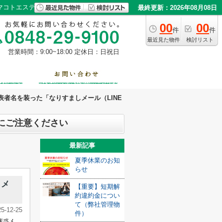
マコトエステート
最終更新：2026年08月08日
00
00
件
件
最近見た物件
検討リスト
営業時間：9:00~18:00
定休日：日祝日
者名を装った「なりすましメール（LINE
にご注意ください
最新記事
夏季休業のお知
らせ
しメ
【重要】短期解
約違約金につい
て（弊社管理物
25-12-25
件）