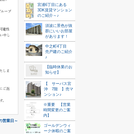
宮浦6丁目にある
3DK賃貸マンション
のご紹介～♪
須波に景色が抜
群にいいお部屋
があります！
中之町4丁目
売戸建のご紹介
♪
【臨時休業のお
知らせ】
【 サーパス宮
沖 7階 】売マ
ンション♪
※重要 【営業
時間変更のご案
内】
月の営業日～
ゴールデンウィ
ーク休暇のご案