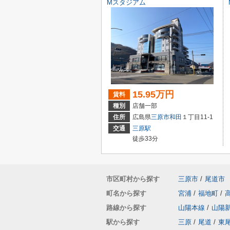
Mスタジアム
15.95万円
賃料
種別
店舗一部
住所
広島県
三原市
和田
１丁目11-1
交通
三原駅
徒歩33分
市区町村から探す
三原市
/
尾道市
町名から探す
宮浦
/
福地町
/
路線から探す
山陽本線
/
山陽
駅から探す
三原
/
尾道
/
東