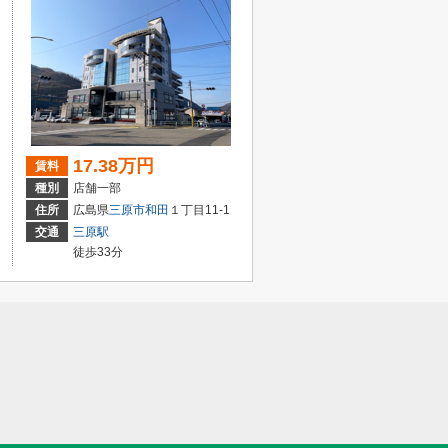
17.38万円
賃料
種別
店舗一部
住所
広島県
三原市
和田
１丁目11-1
交通
三原駅
徒歩33分