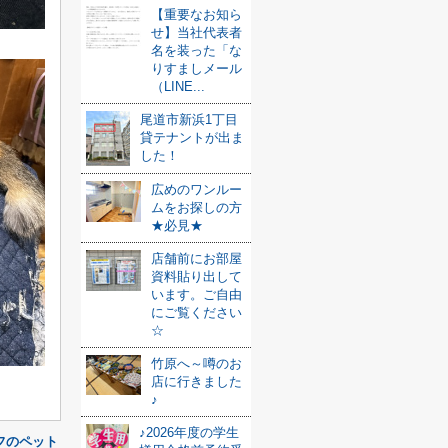
【重要なお知ら
せ】当社代表者
名を装った「な
りすましメール
（LINE...
尾道市新浜1丁目
貸テナントが出ま
した！
広めのワンルー
ムをお探しの方
★必見★
店舗前にお部屋
資料貼り出して
います。ご自由
にご覧ください
☆
竹原へ～噂のお
店に行きました
♪
♪2026年度の学生
フのペット