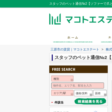
スタッフのペット通信№2【ソファーで爪
三原市の賃貸｜マコトエステート
>
株
スタッフのペット通信№2
種別
エリア| 駅
価格/賃料
面積
-
件該当