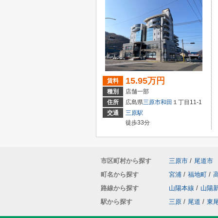
15.95万円
賃料
種別
店舗一部
住所
広島県
三原市
和田
１丁目11-1
交通
三原駅
徒歩33分
市区町村から探す
三原市
/
尾道市
町名から探す
宮浦
/
福地町
/
路線から探す
山陽本線
/
山陽
駅から探す
三原
/
尾道
/
東