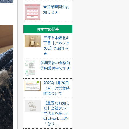
★営業時間のお
知らせ★
おすすめ記事
三原市本郷北4
丁目【アネック
スC】ご紹介～
★
前期受験の合格前
予約受付中です★
2026年1月26日
（月）の営業時
間について
【重要なお知ら
せ】当社グルー
プ代表を装った
Chatwork 上の
「なり...