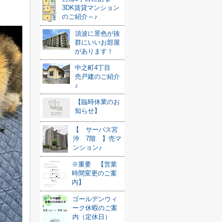
3DK賃貸マンション
のご紹介～♪
須波に景色が抜
群にいいお部屋
があります！
中之町4丁目
売戸建のご紹介
♪
【臨時休業のお
知らせ】
【 サーパス宮
沖 7階 】売マ
ンション♪
※重要 【営業
時間変更のご案
内】
ゴールデンウィ
ーク休暇のご案
内（定休日）