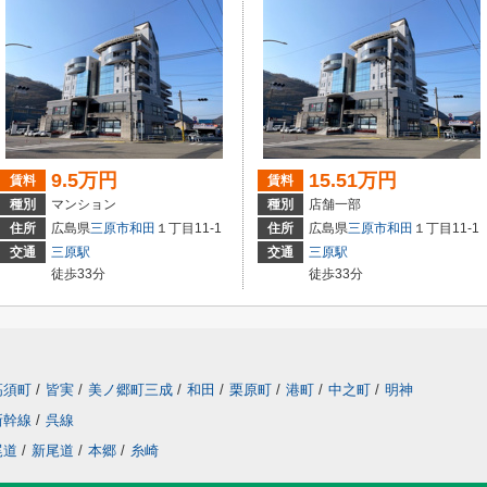
9.5万円
15.51万円
賃料
賃料
種別
マンション
種別
店舗一部
住所
広島県
三原市
和田
１丁目11-1
住所
広島県
三原市
和田
１丁目11-1
交通
三原駅
交通
三原駅
徒歩33分
徒歩33分
高須町
/
皆実
/
美ノ郷町三成
/
和田
/
栗原町
/
港町
/
中之町
/
明神
新幹線
/
呉線
尾道
/
新尾道
/
本郷
/
糸崎