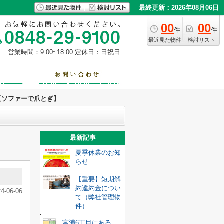
最終更新：2026年08月06日
00
00
件
件
最近見た物件
検討リスト
営業時間：9:00~18:00
定休日：日祝日
【ソファーで爪とぎ】
最新記事
夏季休業のお知
らせ
【重要】短期解
約違約金につい
24-06-06
て（弊社管理物
件）
宮浦6丁目にある