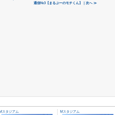
通信№3【まるぷーのモチくん】｜次へ ≫
Mスタジアム
Mスタジアム