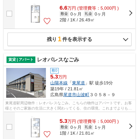
6.6
万
円
(管理費等：5,000円 )
0ヶ月
0ヶ月
敷金
礼金
2階 / 1K / 26.49㎡
1
残り
件を表示する
レオパレスなごみ
賃貸 | アパート
敷0
5.3
万円
山陽本線
「
東尾道
」駅 徒歩19分
築19年 / 21.81㎡
広島県
尾道市
山波町
３０５８－９
東尾道駅周辺物件：レオパレスなごみ。こちらの物件はアパートです。お客
様とそのご家族の生活に大きく関わってくる、住の環境。これまでよりもよ
い生活を送るための住まいを見つけま...
5.3
万
円
(管理費等：5,000円 )
0ヶ月
1ヶ月
敷金
礼金
1階 / 1K / 21.81㎡