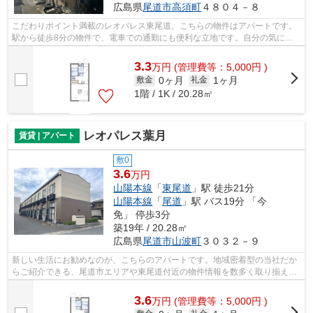
広島県
尾道市
高須町
４８０４－８
こだわりポイント満載のレオパレス東尾道。こちらの物件はアパートです。
駅から徒歩8分の物件で、電車での通勤にも便利な立地です。自分の気に入
った物件を選ぶのはもちろん、家族にも...
3.3
万
円
(管理費等：5,000円 )
0ヶ月
1ヶ月
敷金
礼金
1階 / 1K / 20.28㎡
レオパレス葉月
賃貸 | アパート
敷0
3.6
万円
山陽本線
「
東尾道
」駅 徒歩21分
山陽本線
「
尾道
」駅 バス19分 「今
免」 停歩3分
築19年 / 20.28㎡
広島県
尾道市
山波町
３０３２－９
新しい生活にお勧めなのが、こちらのアパートです。地域密着型の当社だか
らご紹介できる、尾道市エリアや東尾道付近の物件情報を数多く取り揃えて
おります。住まい探しなら是非お任せ...
3.6
万
円
(管理費等：5,000円 )