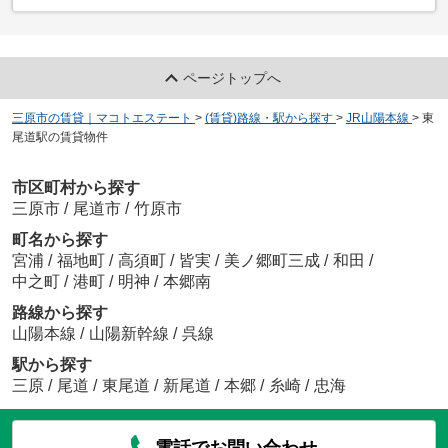
ページトップへ
三原市の賃貸｜マコトエステート
>
(賃貸)路線・駅から探す
>
JR山陽本線
>
東
尾道駅の賃貸物件
市区町村から探す
三原市
/
尾道市
/
竹原市
町名から探す
宮浦
/
福地町
/
高須町
/
皆実
/
美ノ郷町三成
/
和田
/
中之町
/
港町
/
明神
/
本郷南
路線から探す
山陽本線
/
山陽新幹線
/
呉線
駅から探す
三原
/
尾道
/
東尾道
/
新尾道
/
本郷
/
糸崎
/
忠海