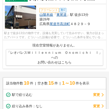
フリーレント
敷0
山陽本線
「
東尾道
」駅 徒歩13分
築26年
広島県
尾道市
高須町
４８２９－９
駅まで徒歩13分の物件です。設備も充実していて住みやすい、魅力が詰まっ
たアパートです。どういった設備が必要で、どういった条件を望んでいるの
か。ご希望の要素をできるだけ揃えた...
現在空室情報がありません。
「レオパレスＭｉｌｌｅｎｎｉｕｍ Ｏｎｏｍｉｃｈｉ Ⅰ」
への
お問い合わせはこちら
10
15
1～10
該当物件数
件
空き数
件
件を表示
駅で絞り込む
変更
変更
絞り込み条件：
なし