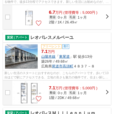
る物件で、徒歩13分程でアクセスできます。新しい生活にお勧めなのが、こ
ちらのアパートです。どういった物件...
6.7
万
円
(管理費等：5,000円 )
0ヶ月
1ヶ月
敷金
礼金
2階 / 1K / 26.49㎡
レオパレスメルベーユ
賃貸 | アパート
フリーレント
敷0
7.1
万円
山陽本線
「
東尾道
」駅 徒歩13分
築26年 / 49.68㎡
広島県
尾道市
高須町
４８３７－８
新しい生活のスタートにおすすめなのが、こちらのアパートです。歩いて13
分ほどで駅にアクセスできる、立地の良さも魅力の物件です。住まい探しの
条件として、交通アクセスも決め手の1...
7.1
万
円
(管理費等：5,000円 )
0ヶ月
1ヶ月
敷金
礼金
1階 / 2DK / 49.68㎡
レオパレスＭｉｌｌｅｎｎｉｕｍ Ｏｎｏｍｉｃｈｉ Ⅰ
賃貸 | アパート