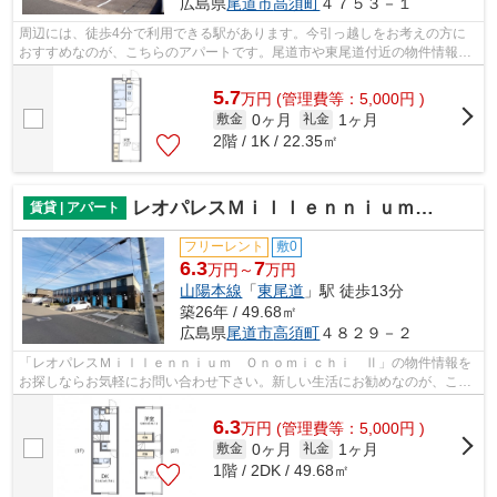
広島県
尾道市
高須町
４７５３－１
周辺には、徒歩4分で利用できる駅があります。今引っ越しをお考えの方に
おすすめなのが、こちらのアパートです。尾道市や東尾道付近の物件情報
を、経験豊富なスタッフがご紹介いたしま...
5.7
万
円
(管理費等：5,000円 )
0ヶ月
1ヶ月
敷金
礼金
2階 / 1K / 22.35㎡
レオパレスＭｉｌｌｅｎｎｉｕｍ Ｏｎｏｍｉｃｈｉ Ⅱ
賃貸 | アパート
フリーレント
敷0
6.3
7
万円～
万円
山陽本線
「
東尾道
」駅 徒歩13分
築26年 / 49.68㎡
広島県
尾道市
高須町
４８２９－２
「レオパレスＭｉｌｌｅｎｎｉｕｍ Ｏｎｏｍｉｃｈｉ Ⅱ」の物件情報を
お探しならお気軽にお問い合わせ下さい。新しい生活にお勧めなのが、こち
らのアパートです。この物件は、駅まで...
6.3
万
円
(管理費等：5,000円 )
0ヶ月
1ヶ月
敷金
礼金
1階 / 2DK / 49.68㎡