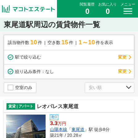
閲覧履歴
お気に入り
メニュー
0
0
東尾道駅周辺の賃貸物件一覧
10
15
1～10
該当物件数
件
空き数
件
件を表示
駅で絞り込む
変更
変更
絞り込み条件：
なし
空室のみ
レオパレス東尾道
賃貸 | アパート
敷0
3.3
万円
山陽本線
「
東尾道
」駅 徒歩8分
築21年 / 20.28㎡