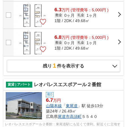
6.3
万
円
(管理費等：5,000円 )
0ヶ月
1ヶ月
敷金
礼金
1階 / 2DK / 49.68㎡
6.8
万
円
(管理費等：5,000円 )
0ヶ月
1ヶ月
敷金
礼金
1階 / 2DK / 49.68㎡
1
残り
件を表示する
レオパレスエスポアール２番館
賃貸 | アパート
敷0
6.7
万円
山陽本線
「
東尾道
」駅 徒歩13分
築24年 / 26.49㎡
広島県
尾道市
高須町
５５４０
レオパレスエスポアール２番館：東尾道駅にも近くて便利。駅近くに立地す