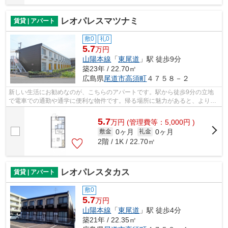
レオパレスマツナミ
賃貸 | アパート
敷0
礼0
5.7
万円
山陽本線
「
東尾道
」駅 徒歩9分
築23年 / 22.70㎡
広島県
尾道市
高須町
４７５８－２
新しい生活にお勧めなのが、こちらのアパートです。駅から徒歩9分の立地
で電車での通勤や通学に便利な物件です。帰る場所に魅力があると、より楽
しい生活になりませんか。住まいは誰に...
5.7
万
円
(管理費等：5,000円 )
0ヶ月
0ヶ月
敷金
礼金
2階 / 1K / 22.70㎡
レオパレスタカス
賃貸 | アパート
敷0
5.7
万円
山陽本線
「
東尾道
」駅 徒歩4分
築21年 / 22.35㎡