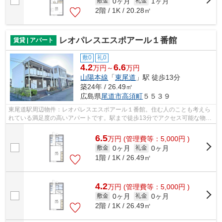
0ヶ月
1ヶ月
敷金
礼金
2階 / 1K / 20.28㎡
レオパレスエスポアール１番館
賃貸 | アパート
敷0
礼0
4.2
6.6
万円～
万円
山陽本線
「
東尾道
」駅 徒歩13分
築24年 / 26.49㎡
広島県
尾道市
高須町
５５３９
東尾道駅周辺物件：レオパレスエスポアール１番館。住む人のことも考えら
れている満足度の高いアパートです。駅まで徒歩13分でアクセス可能な物件
です。東尾道周辺の地域情報をお求め...
6.5
万
円
(管理費等：5,000円 )
0ヶ月
0ヶ月
敷金
礼金
1階 / 1K / 26.49㎡
4.2
万
円
(管理費等：5,000円 )
0ヶ月
0ヶ月
敷金
礼金
2階 / 1K / 26.49㎡