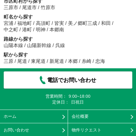
市区町村から探す
三原市
/
尾道市
/
竹原市
町名から探す
宮浦
/
福地町
/
高須町
/
皆実
/
美ノ郷町三成
/
和田
/
中之町
/
港町
/
明神
/
本郷南
路線から探す
山陽本線
/
山陽新幹線
/
呉線
駅から探す
三原
/
尾道
/
東尾道
/
新尾道
/
本郷
/
糸崎
/
忠海
電話でお問い合わせ
営業時間：
9:00~18:00
定休日：
日祝日
ホーム
会社概要
お問い合わせ
物件リクエスト