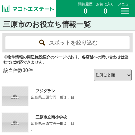
閲覧履歴
お気に入り
メニュー
0
0
三原市のお役立ち情報一覧
スポットを絞り込む
※物件情報の周辺施設紹介のページであり、各店舗への問い合わせは当
社では対応できません。
該当件数
30
件
フジグラン
広島県三原市円一町１丁目
-
三原市立南小学校
広島県三原市円一町２丁目
-