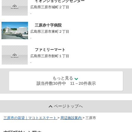
イオンショッピングセンター
広島県三原市城町２丁目
-
三原赤十字病院
広島県三原市東町２丁目
-
ファミリーマート
広島県三原市館町１丁目
-
もっと見る
該当件数30件中
11
－
20
件表示
ページトップへ
三原市の賃貸｜マコトエステート
>
周辺施設案内
>
三原市