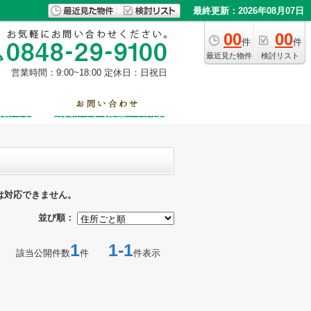
最終更新：2026年08月07日
00
00
件
件
最近見た物件
検討リスト
営業時間：9:00~18:00
定休日：日祝日
は対応できません。
並び順：
1
1-1
該当公開件数
件
件表示