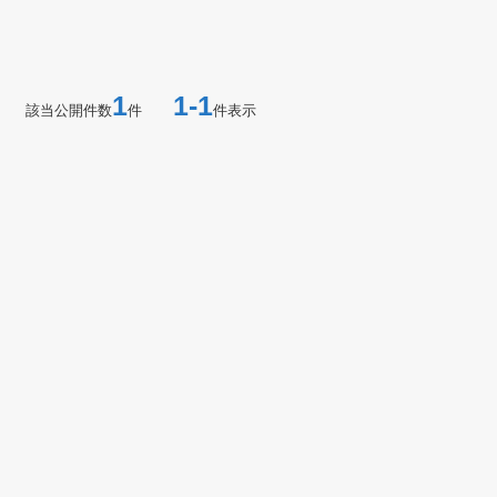
1
1-1
該当公開件数
件
件表示