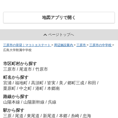
地図アプリで開く
ページトップへ
三原市の賃貸｜マコトエステート
>
周辺施設案内
>
三原市
>
三原市の中学校
>
広島大学附属中学校
市区町村から探す
三原市
/
尾道市
/
竹原市
町名から探す
宮浦
/
福地町
/
高須町
/
皆実
/
美ノ郷町三成
/
和田
/
栗原町
/
中之町
/
港町
/
本郷南
路線から探す
山陽本線
/
山陽新幹線
/
呉線
駅から探す
三原
/
尾道
/
東尾道
/
新尾道
/
本郷
/
糸崎
/
忠海