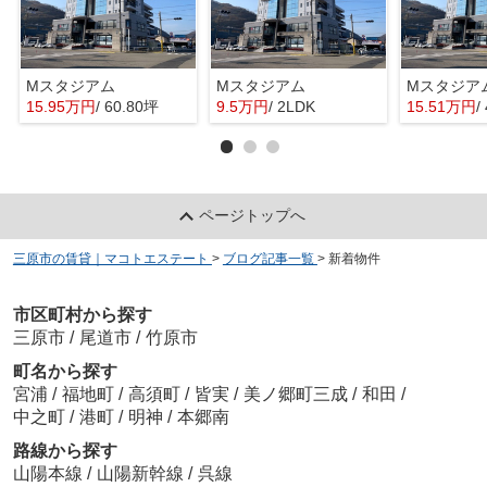
Mスタジアム
Mスタジアム
Mスタジア
15.95万円
/ 60.80坪
9.5万円
/ 2LDK
15.51万円
/
ページトップへ
三原市の賃貸｜マコトエステート
>
ブログ記事一覧
>
新着物件
市区町村から探す
三原市
/
尾道市
/
竹原市
町名から探す
宮浦
/
福地町
/
高須町
/
皆実
/
美ノ郷町三成
/
和田
/
中之町
/
港町
/
明神
/
本郷南
路線から探す
山陽本線
/
山陽新幹線
/
呉線