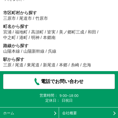
市区町村から探す
三原市
/
尾道市
/
竹原市
町名から探す
宮浦
/
福地町
/
高須町
/
皆実
/
美ノ郷町三成
/
和田
/
中之町
/
港町
/
明神
/
本郷南
路線から探す
山陽本線
/
山陽新幹線
/
呉線
駅から探す
三原
/
尾道
/
東尾道
/
新尾道
/
本郷
/
糸崎
/
忠海
電話でお問い合わせ
営業時間：
9:00~18:00
定休日：
日祝日
ホーム
会社概要