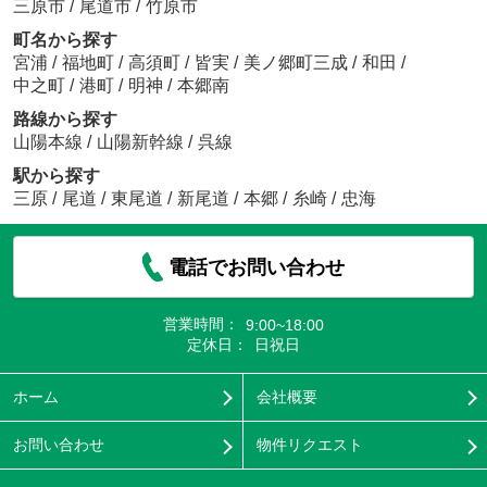
三原市
/
尾道市
/
竹原市
町名から探す
宮浦
/
福地町
/
高須町
/
皆実
/
美ノ郷町三成
/
和田
/
中之町
/
港町
/
明神
/
本郷南
路線から探す
山陽本線
/
山陽新幹線
/
呉線
駅から探す
三原
/
尾道
/
東尾道
/
新尾道
/
本郷
/
糸崎
/
忠海
電話でお問い合わせ
営業時間：
9:00~18:00
定休日：
日祝日
ホーム
会社概要
お問い合わせ
物件リクエスト