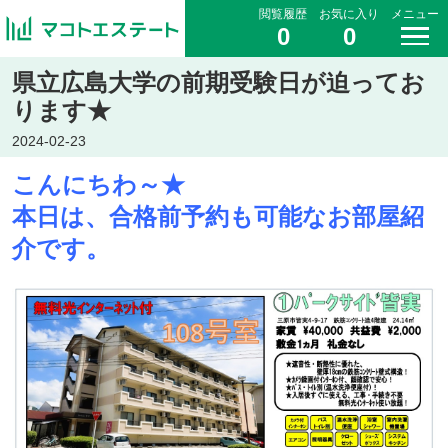
閲覧履歴
お気に入り
メニュー
0
0
県立広島大学の前期受験日が迫ってお
ります★
2024-02-23
こんにちわ～★
本日は、合格前予約も可能なお部屋紹
介です。