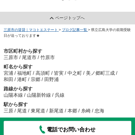
ページトップへ
三原市の賃貸｜マコトエステート
>
ブログ記事一覧
>
県立広島大学の前期受験
日が迫っております★
市区町村から探す
三原市
/
尾道市
/
竹原市
町名から探す
宮浦
/
福地町
/
高須町
/
皆実
/
中之町
/
美ノ郷町三成
/
和田
/
港町
/
宗郷
/
田野浦
路線から探す
山陽本線
/
山陽新幹線
/
呉線
駅から探す
三原
/
尾道
/
東尾道
/
新尾道
/
本郷
/
糸崎
/
忠海
電話でお問い合わせ