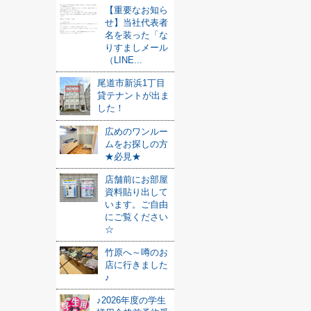
【重要なお知ら
せ】当社代表者
名を装った「な
りすましメール
（LINE...
尾道市新浜1丁目
貸テナントが出ま
した！
広めのワンルー
ムをお探しの方
★必見★
店舗前にお部屋
資料貼り出して
います。ご自由
にご覧ください
☆
竹原へ～噂のお
店に行きました
♪
♪2026年度の学生