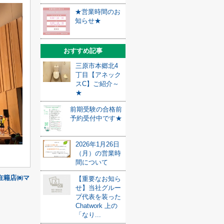
★営業時間のお
知らせ★
おすすめ記事
三原市本郷北4
丁目【アネック
スC】ご紹介～
★
前期受験の合格前
予約受付中です★
2026年1月26日
（月）の営業時
間について
在籍店㈱マ
【重要なお知ら
せ】当社グルー
プ代表を装った
Chatwork 上の
「なり...