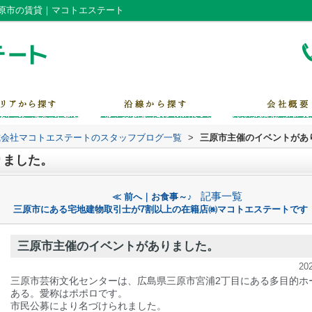
原市の賃貸｜マコトエステート
式会社マコトエステートのスタッフブログ一覧
>
三原市主催のイベントがあ
りました。
記事一覧
≪ 前へ｜お食事～♪
三原市にある宅地建物取引士が7割以上の在籍店㈱マコトエステートです｜
三原市主催のイベントがありました。
20
三原市芸術文化センターは、広島県三原市宮浦2丁目にある多目的ホ
ある。愛称はポポロです。
市民公募により名づけられました。