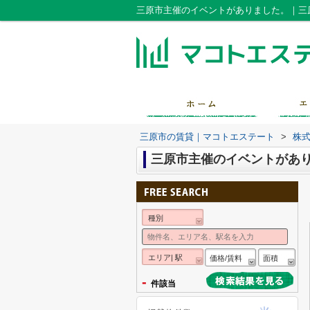
三原市主催のイベントがありました。｜三
三原市の賃貸｜マコトエステート
>
株
三原市主催のイベントがあ
種別
エリア| 駅
価格/賃料
面積
-
件該当