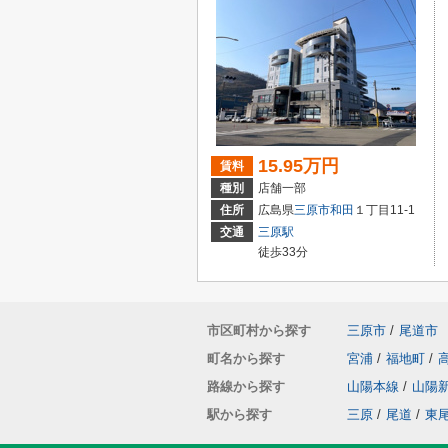
15.95万円
賃料
種別
店舗一部
住所
広島県
三原市
和田
１丁目11-1
交通
三原駅
徒歩33分
市区町村から探す
三原市
/
尾道市
町名から探す
宮浦
/
福地町
/
路線から探す
山陽本線
/
山陽
駅から探す
三原
/
尾道
/
東