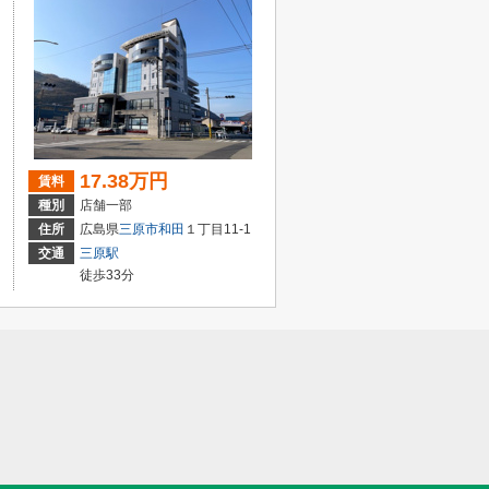
17.38万円
賃料
種別
店舗一部
住所
広島県
三原市
和田
１丁目11-1
交通
三原駅
徒歩33分