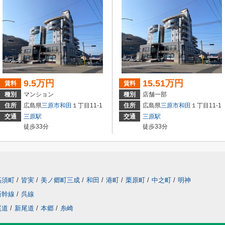
9.5万円
15.51万円
賃料
賃料
種別
マンション
種別
店舗一部
住所
広島県
三原市
和田
１丁目11-1
住所
広島県
三原市
和田
１丁目11-1
交通
三原駅
交通
三原駅
徒歩33分
徒歩33分
高須町
/
皆実
/
美ノ郷町三成
/
和田
/
港町
/
栗原町
/
中之町
/
明神
新幹線
/
呉線
尾道
/
新尾道
/
本郷
/
糸崎