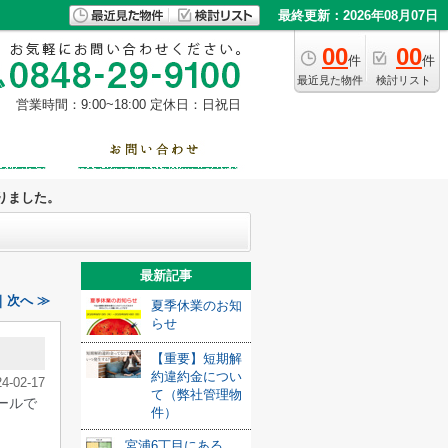
最終更新：2026年08月07日
00
00
件
件
最近見た物件
検討リスト
営業時間：9:00~18:00
定休日：日祝日
りました。
最新記事
次へ ≫
夏季休業のお知
らせ
【重要】短期解
約違約金につい
24-02-17
て（弊社管理物
ールで
件）
宮浦6丁目にある