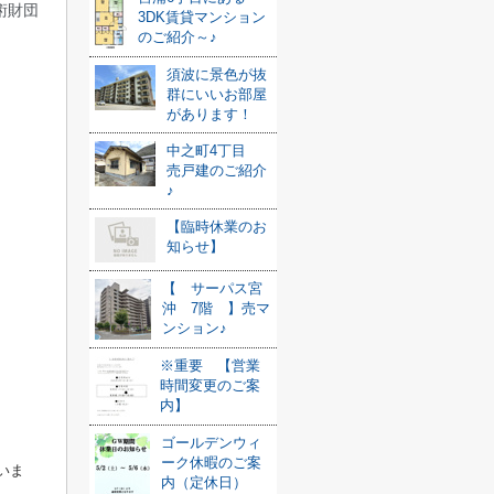
術財団
3DK賃貸マンション
のご紹介～♪
須波に景色が抜
群にいいお部屋
があります！
中之町4丁目
売戸建のご紹介
♪
【臨時休業のお
知らせ】
【 サーパス宮
沖 7階 】売マ
ンション♪
※重要 【営業
時間変更のご案
内】
ゴールデンウィ
ーク休暇のご案
いま
内（定休日）