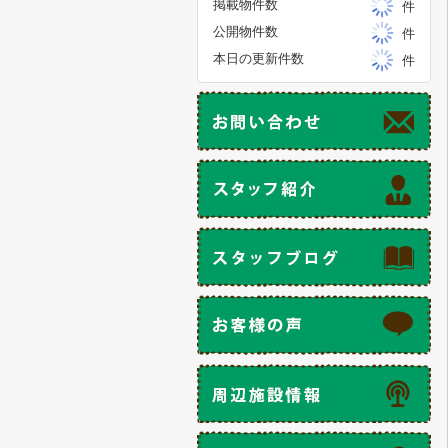
掲載物件数
件
公開物件数
件
本日の更新件数
件