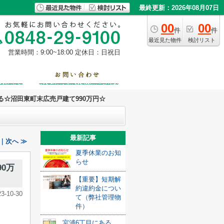
最終更新：2026年08月07日
00
00
件
件
最近見た物件
検討リスト
営業時間：9:00~18:00
定休日：日祝日
る☆沼田東町末広売戸建て990万円☆
最新記事
｜次へ ≫
夏季休業のお知
らせ
0万
【重要】短期解
約違約金につい
23-10-30
て（弊社管理物
件）
宮浦6丁目にある