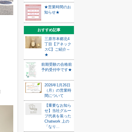
★営業時間のお
知らせ★
おすすめ記事
三原市本郷北4
丁目【アネック
スC】ご紹介～
★
前期受験の合格前
予約受付中です★
2026年1月26日
（月）の営業時
葺
間について
【重要なお知ら
せ】当社グルー
プ代表を装った
Chatwork 上の
「なり...