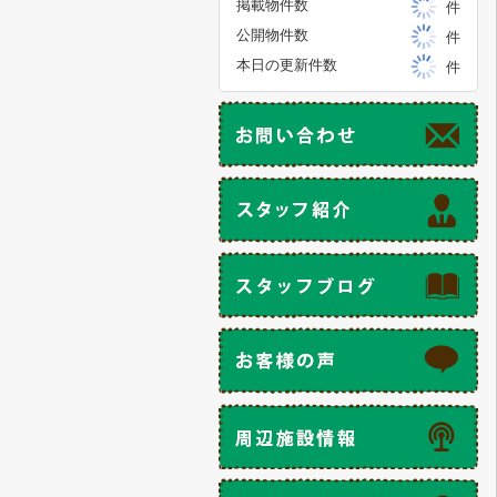
掲載物件数
件
公開物件数
件
本日の更新件数
件