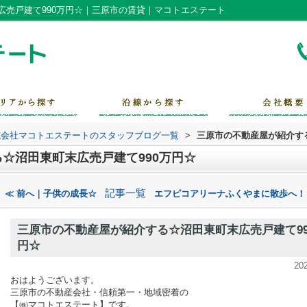
広売戸建て990万円☆｜三原市の賃貸｜マコトエステート
式会社マコトエステートのスタッフブログ一覧
>
三原市の不動産屋が紹介す
☆沼田東町末広売戸建て990万円☆
記事一覧
≪ 前へ｜子供の成長☆
エフピコアリーナふくやまに散歩へ！
三原市の不動産屋が紹介する☆沼田東町末広売戸建て99
円☆
20
おはようございます。
三原市の不動産会社・信頼第一・地域密着の
【
㈱マコトエステート】
です。