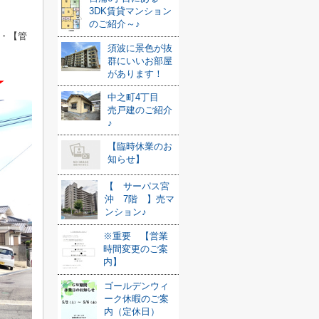
3DK賃貸マンション
のご紹介～♪
・
【管
須波に景色が抜
群にいいお部屋
があります！
☆
中之町4丁目
売戸建のご紹介
♪
【臨時休業のお
知らせ】
【 サーパス宮
沖 7階 】売マ
ンション♪
※重要 【営業
時間変更のご案
内】
ゴールデンウィ
ーク休暇のご案
内（定休日）