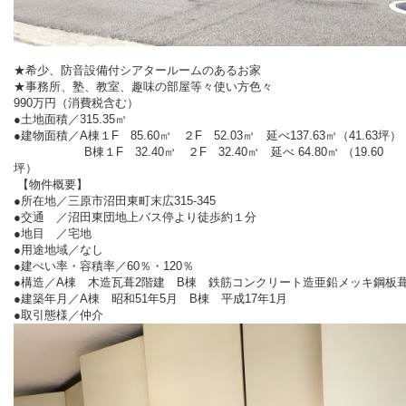
★希少、防音設備付シアタールームのあるお家
★事務所、塾、教室、趣味の部屋等々使い方色々
990万円（消費税含む）
●土地面積／315.35㎥
●建物面積／A棟１F 85.60㎥ ２F 52.03㎥ 延べ137.63㎥（41.63坪）
B棟１F 32.40㎥ ２F 32.40㎥ 延べ 64.80㎥ （19.60
坪）
【物件概要】
●所在地／三原市沼田東町末広315-345
●交通 ／沼田東団地上バス停より徒歩約１分
●地目 ／宅地
●用途地域／なし
●建ぺい率・容積率／60％・120％
●構造／A棟 木造瓦葺2階建 B棟 鉄筋コンクリート造亜鉛メッキ鋼板
●建築年月／A棟 昭和51年5月 B棟 平成17年1月
●取引態様／仲介