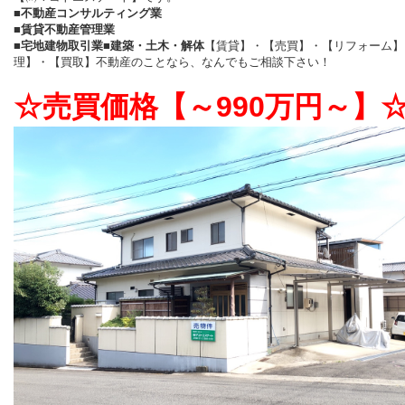
■不動産コンサルティング業
■賃貸不動産管理業
■宅地建物取引業
■建築・土木・解体
【賃貸】
・
【売買】
・
【リフォーム】
理】
・
【買取】
不動産のことなら、
なんでもご相談下さい！
☆売買価格【～990万円～】