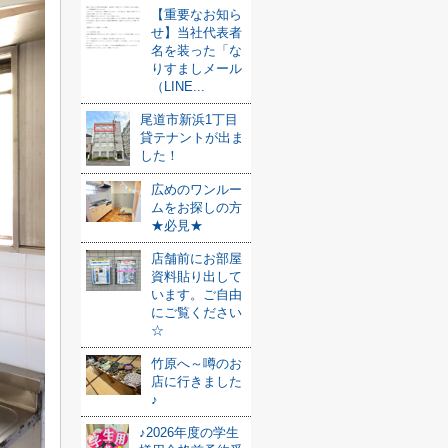
【重要なお知ら
せ】当社代表者
名を装った「な
りすましメール
（LINE...
尾道市新浜1丁目
貸テナントが出ま
した！
広めのワンルー
ムをお探しの方
★必見★
店舗前にお部屋
資料貼り出して
います。ご自由
にご覧ください
☆
竹原へ～噂のお
店に行きました
♪
♪2026年度の学生