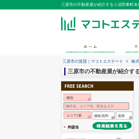
三原市の不動産屋が紹介する☆沼田東町末
三原市の賃貸｜マコトエステート
>
株
三原市の不動産屋が紹介する
種別
エリア| 駅
価格/賃料
面積
-
件該当