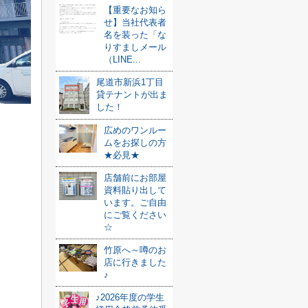
【重要なお知ら
せ】当社代表者
名を装った「な
りすましメール
（LINE...
尾道市新浜1丁目
貸テナントが出ま
した！
広めのワンルー
ムをお探しの方
★必見★
店舗前にお部屋
資料貼り出して
います。ご自由
にご覧ください
☆
竹原へ～噂のお
店に行きました
♪
♪2026年度の学生