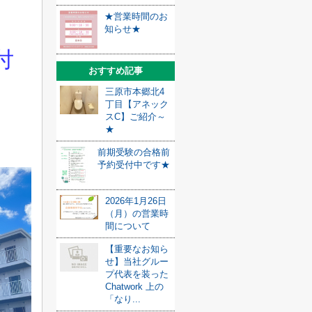
★営業時間のお
知らせ★
付
おすすめ記事
三原市本郷北4
丁目【アネック
スC】ご紹介～
★
前期受験の合格前
予約受付中です★
2026年1月26日
（月）の営業時
間について
【重要なお知ら
せ】当社グルー
プ代表を装った
Chatwork 上の
「なり...