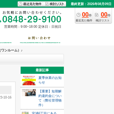
最終更新：2026年08月09日
00
00
件
件
最近見た物件
検討リスト
営業時間：9:00~18:00
定休日：日祝日
1（ワンルーム）♪
最新記事
夏季休業のお知
らせ
【重要】短期解
約違約金につい
23-10-16
て（弊社管理物
件）
宮浦6丁目にある