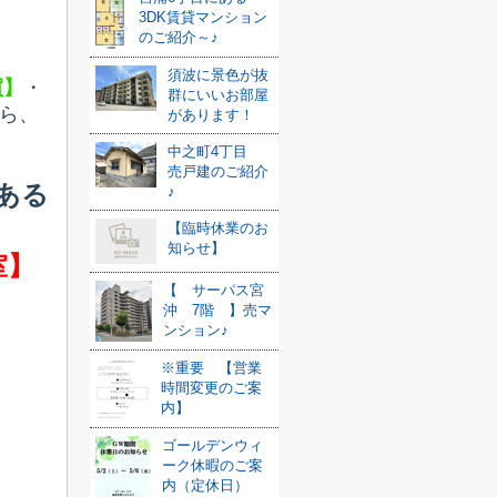
3DK賃貸マンション
のご紹介～♪
須波に景色が抜
買】
・
群にいいお部屋
ら、
があります！
中之町4丁目
売戸建のご紹介
ある
♪
【臨時休業のお
知らせ】
室】
【 サーパス宮
沖 7階 】売マ
ンション♪
※重要 【営業
時間変更のご案
内】
ゴールデンウィ
ーク休暇のご案
内（定休日）