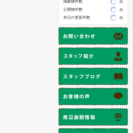
掲載物件数
件
公開物件数
件
本日の更新件数
件