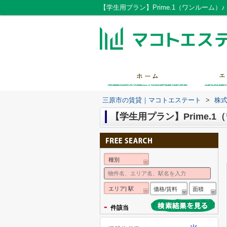
【学生用プラン】Prime.1（ワンルーム
三原市の賃貸｜マコトエステート
>
株
【学生用プラン】Prime.1
種別
エリア| 駅
価格/賃料
面積
-
件該当