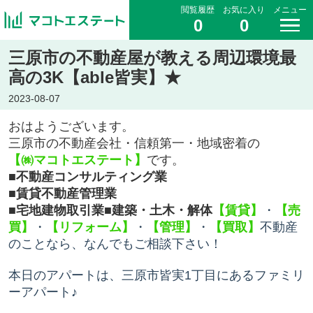
閲覧履歴
お気に入り
メニュー
0
0
三原市の不動産屋が教える周辺環境最
高の3K【able皆実】★
2023-08-07
おはようございます。
三原市の不動産会社・信頼第一・地域密着の
【
㈱マコトエステート】
です。
■不動産コンサルティング業
■賃貸不動産管理業
■宅地建物取引業
■建築・土木・解体
【賃貸】
・
【売
買】
・
【リフォーム】
・
【管理】
・
【買取】
不動産
のことなら、
なんでもご相談下さい！
本日のアパートは、三原市皆実1丁目にあるファミリ
ーアパート♪