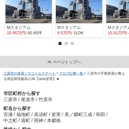
Mスタジアム
Mスタジアム
Mスタジア
15.95万円
/ 60.80坪
9.5万円
/ 2LDK
15.51万円
/
ページトップへ
三原市の賃貸｜マコトエステート
>
ブログ記事一覧
>
三原市の不動産屋が教え
る周辺環境最高の3K【able皆実】★
市区町村から探す
三原市
/
尾道市
/
竹原市
町名から探す
宮浦
/
福地町
/
高須町
/
皆実
/
美ノ郷町三成
/
和田
/
中之町
/
港町
/
明神
/
本郷南