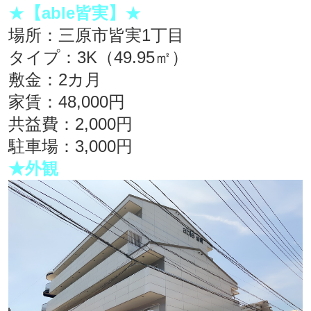
★
【able皆実】
★
場所：三原市皆実1丁目
タイプ：3K（49.95㎡）
敷金：2カ月
家賃：48,000円
共益費：2,000円
駐車場：3,000円
★外観