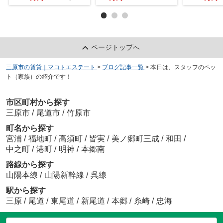
ページトップへ
三原市の賃貸｜マコトエステート
>
ブログ記事一覧
>
本日は、スタッフのペッ
ト（家族）の紹介です！
市区町村から探す
三原市
/
尾道市
/
竹原市
町名から探す
宮浦
/
福地町
/
高須町
/
皆実
/
美ノ郷町三成
/
和田
/
中之町
/
港町
/
明神
/
本郷南
路線から探す
山陽本線
/
山陽新幹線
/
呉線
駅から探す
三原
/
尾道
/
東尾道
/
新尾道
/
本郷
/
糸崎
/
忠海