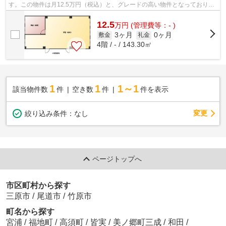
す。この物件は月12.5万円（税込）と、グレードの高い物件となっておりま
す。新しく開業したい方にオススメ、...
12.5
万
円
(管理費等：- )
3ヶ月
0ヶ月
敷金
礼金
4階 / - / 143.30㎡
1
1
1～1
該当物件数
件
空き数
件
件を表示
変更
絞り込み条件：
なし
ページトップへ
市区町村から探す
三原市
/
尾道市
/
竹原市
町名から探す
宮浦
/
福地町
/
高須町
/
皆実
/
美ノ郷町三成
/
和田
/