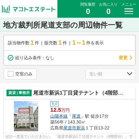
閲覧履歴
お気に入り
メニュー
0
0
地方裁判所尾道支部の周辺物件一覧
1
1
1～1
該当物件数
件
販売数
件
件を表示
変更
絞り込み条件：
なし
空室のみ
尾道市新浜1丁目貸テナント（4階部分）
賃貸 | 事務所
礼0
12.5
万円
山陽本線
「
尾道
」駅 徒歩17分
築56年 / 143.30㎡
広島県
尾道市
新浜
１丁目13-22
ぜひ一度見ていただきたい、「尾道市新浜1丁目貸テナント（4階部分）」で