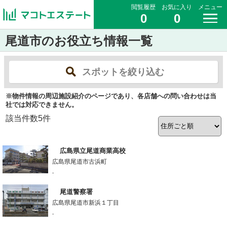
閲覧履歴
お気に入り
メニュー
0
0
尾道市のお役立ち情報一覧
スポットを絞り込む
※物件情報の周辺施設紹介のページであり、各店舗への問い合わせは当
社では対応できません。
該当件数
5
件
広島県立尾道商業高校
広島県尾道市古浜町
-
尾道警察署
広島県尾道市新浜１丁目
-