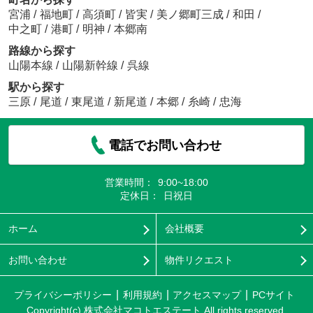
宮浦
/
福地町
/
高須町
/
皆実
/
美ノ郷町三成
/
和田
/
中之町
/
港町
/
明神
/
本郷南
路線から探す
山陽本線
/
山陽新幹線
/
呉線
駅から探す
三原
/
尾道
/
東尾道
/
新尾道
/
本郷
/
糸崎
/
忠海
電話でお問い合わせ
営業時間：
9:00~18:00
定休日：
日祝日
ホーム
会社概要
お問い合わせ
物件リクエスト
プライバシーポリシー
利用規約
アクセスマップ
PCサイト
Copyright(c) 株式会社マコトエステート All rights reserved.