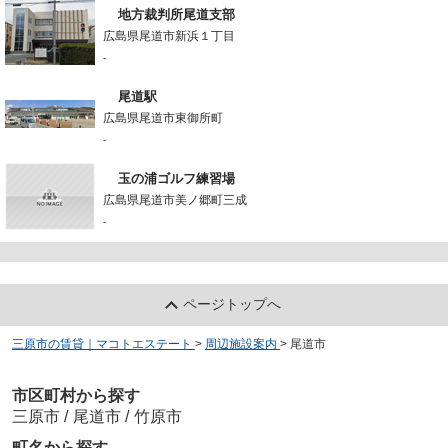
地方裁判所尾道支部
広島県尾道市新浜１丁目
-
尾道駅
広島県尾道市東御所町
-
玉の浦ゴルフ練習場
広島県尾道市美ノ郷町三成
-
ページトップへ
三原市の賃貸｜マコトエステート
>
周辺施設案内
>
尾道市
市区町村から探す
三原市
/
尾道市
/
竹原市
町名から探す