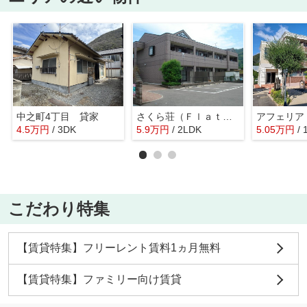
中之町4丁目 貸家
さくら荘（Ｆｌａｔ Ｃｈｅｒｒｙ）
アフェリア
4.5
万
円
/ 3DK
5.9
万
円
/ 2LDK
5.05
万
円
/ 
こだわり特集
【賃貸特集】フリーレント賃料1ヵ月無料
【賃貸特集】ファミリー向け賃貸