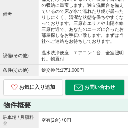
の収納に重宝します。独立洗面台を備え
ているので床が水で濡れたり鏡が曇った
備考
りしにくく、清潔な状態を保ちやすくな
っております。三原市エリアや山陽本線
三原付近で、あなたのニーズに合ったお
部屋探しをお手伝い致します。まずは当
社へご連絡をお待ちしております。
温水洗浄便座、エアコン１台、全室照明
設備(その他)
付。物置付
条件(その他)
鍵交換代:1万1,000円
お気に入り追加
お問い合わせ
物件概要
駐車場 / 月額料
空有(2台) / 0円
金