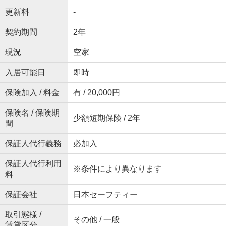
更新料
-
契約期間
2年
現況
空家
入居可能日
即時
保険加入 / 料金
有 / 20,000円
保険名 / 保険期
少額短期保険 / 2年
間
保証人代行義務
必加入
保証人代行利用
※条件により異なります
料
保証会社
日本セーフティー
取引態様 /
その他 / 一般
賃貸区分