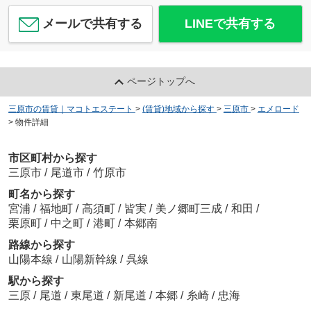
メールで共有する
LINEで共有する
ページトップへ
三原市の賃貸｜マコトエステート
>
(賃貸)地域から探す
>
三原市
>
エメロード
>
物件詳細
市区町村から探す
三原市
/
尾道市
/
竹原市
町名から探す
宮浦
/
福地町
/
高須町
/
皆実
/
美ノ郷町三成
/
和田
/
栗原町
/
中之町
/
港町
/
本郷南
路線から探す
山陽本線
/
山陽新幹線
/
呉線
駅から探す
三原
/
尾道
/
東尾道
/
新尾道
/
本郷
/
糸崎
/
忠海