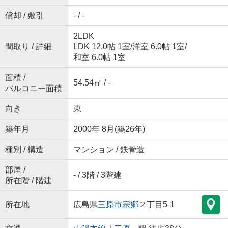
償却 / 敷引
- / -
2LDK
間取り / 詳細
LDK 12.0帖 1室
/
洋室 6.0帖 1室
/
和室 6.0帖 1室
面積 /
54.54㎡ / -
バルコニー面積
向き
東
築年月
2000年 8月(築26年)
種別 / 構造
マンション / 鉄骨造
部屋 /
- / 3階 / 3階建
所在階 / 階建
所在地
広島県
三原市
宗郷
２丁目5-1