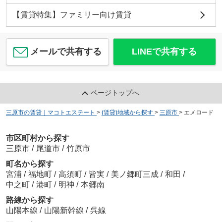
【賃貸特集】ファミリー向け賃貸
メールで共有する
LINEで共有する
ページトップへ
三原市の賃貸｜マコトエステート
>
(賃貸)地域から探す
>
三原市
>
エメロード
市区町村から探す
三原市
/
尾道市
/
竹原市
町名から探す
宮浦
/
福地町
/
高須町
/
皆実
/
美ノ郷町三成
/
和田
/
中之町
/
港町
/
明神
/
本郷南
路線から探す
山陽本線
/
山陽新幹線
/
呉線