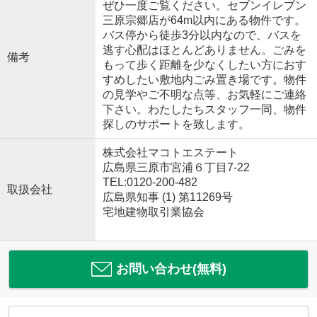
ぜひ一度ご覧ください。セブンイレブン
三原宗郷店が64m以内にある物件です。
バス停から徒歩3分以内なので、バスを
逃す心配はほとんどありません。ごみを
備考
もって歩く距離を少なくしたい方におす
すめしたい敷地内ごみ置き場です。物件
の見学やご不明な点等、お気軽にご連絡
下さい。わたしたちスタッフ一同、物件
探しのサポートを致します。
株式会社マコトエステート
広島県三原市宮浦６丁目7-22
TEL:0120-200-482
取扱会社
広島県知事 (1) 第11269号
宅地建物取引業協会
お問い合わせ(無料)