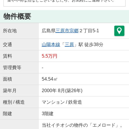
物件概要
所在地
広島県
三原市
宗郷
２丁目5-1
交通
山陽本線
「
三原
」駅 徒歩38分
賃料
5.5万円
管理費等
-
面積
54.54㎡
築年月
2000年 8月(築26年)
種別 / 構造
マンション / 鉄骨造
階建
3階建
当社イチオシの物件の「エメロード」。