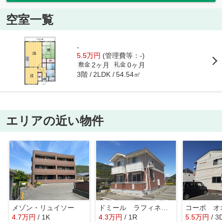
空室一覧
-
5.5万円
(管理費等：-)
2ヶ月
0ヶ月
敷金
礼金
3階
54.54㎡
2LDK
エリアの近い物件
メゾン・リュイソー
ドミール ラフィネ Ｂ
コーポ オ
4.7
万
円
/ 1K
4.3
万
円
/ 1R
5.5
万
円
/ 3