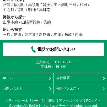
宮浦
/
福地町
/
高須町
/
皆実
/
美ノ郷町三成
/
和田
/
中之町
/
港町
/
明神
/
本郷南
路線から探す
山陽本線
/
山陽新幹線
/
呉線
駅から探す
三原
/
尾道
/
東尾道
/
新尾道
/
本郷
/
糸崎
/
忠海
電話でお問い合わせ
営業時間：
9:00~18:00
定休日：
日祝日
ホーム
会社概要
お問い合わせ
物件リクエスト
プライバシーポリシー
利用規約
アクセスマップ
PCサイト
Copyright(c) 株式会社マコトエステート All rights reserved.