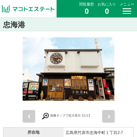
閲覧履歴
お気に入り
メニュー
0
0
忠海港
前
次
画像タップで拡大表示【
1
/1】
所在地
広島県竹原市忠海中町１丁目2-7