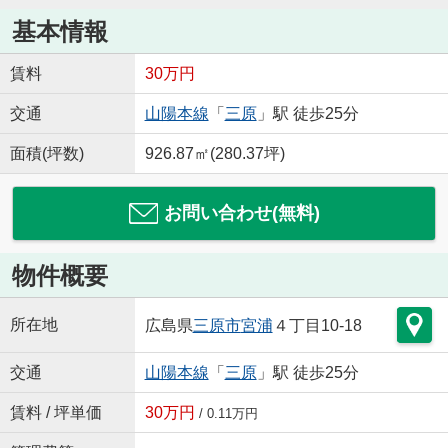
基本情報
賃料
30万円
交通
山陽本線
「
三原
」駅 徒歩25分
面積(坪数)
926.87㎡(280.37坪)
お問い合わせ(無料)
物件概要
所在地
広島県
三原市
宮浦
４丁目10-18
交通
山陽本線
「
三原
」駅 徒歩25分
賃料 / 坪単価
30万円
/ 0.11万円