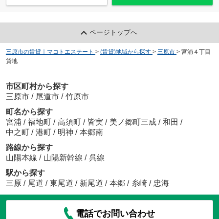
ページトップへ
三原市の賃貸｜マコトエステート
>
(賃貸)地域から探す
>
三原市
>
宮浦４丁目
貸地
市区町村から探す
三原市
/
尾道市
/
竹原市
町名から探す
宮浦
/
福地町
/
高須町
/
皆実
/
美ノ郷町三成
/
和田
/
中之町
/
港町
/
明神
/
本郷南
路線から探す
山陽本線
/
山陽新幹線
/
呉線
駅から探す
三原
/
尾道
/
東尾道
/
新尾道
/
本郷
/
糸崎
/
忠海
電話でお問い合わせ