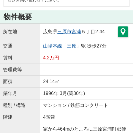
物件概要
所在地
広島県
三原市
宮浦
５丁目2-44
交通
山陽本線
「
三原
」駅 徒歩27分
賃料
4.2万円
管理費等
-
面積
24.14㎡
築年月
1996年 3月(築30年)
種別 / 構造
マンション / 鉄筋コンクリート
階建
4階建
家から464mのところに三原宮浦町郵便