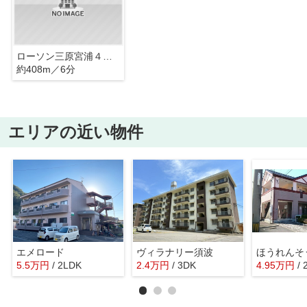
ローソン三原宮浦４丁目店
約408m／6分
エリアの近い物件
エメロード
ヴィラナリー須波
ほうれんそ
5.5
万
円
/ 2LDK
2.4
万
円
/ 3DK
4.95
万
円
/ 