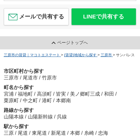
メールで共有する
LINEで共有する
ページトップへ
三原市の賃貸｜マコトエステート
>
(賃貸)地域から探す
>
三原市
>
サンパレス
市区町村から探す
三原市
/
尾道市
/
竹原市
町名から探す
宮浦
/
福地町
/
高須町
/
皆実
/
美ノ郷町三成
/
和田
/
栗原町
/
中之町
/
港町
/
本郷南
路線から探す
山陽本線
/
山陽新幹線
/
呉線
駅から探す
三原
/
尾道
/
東尾道
/
新尾道
/
本郷
/
糸崎
/
忠海