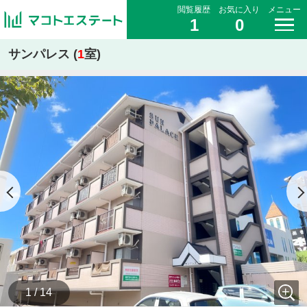
閲覧履歴
お気に入り
メニュー
1
0
サンパレス (
1
室)
1 / 14