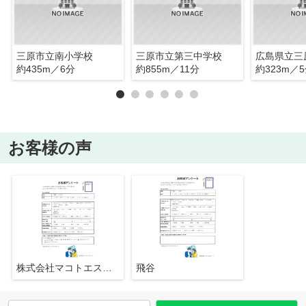
三原市立南小学校
三原市立第三中学校
広島県立三
約435m／6分
約855m／11分
約323m／
お客様の声
株式会社マコトエステート
飛谷