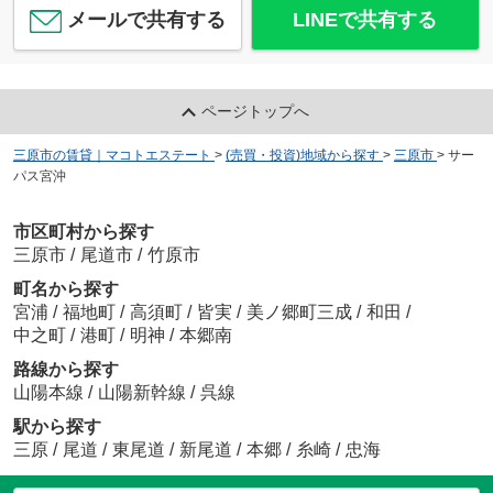
メールで共有する
LINEで共有する
ページトップへ
三原市の賃貸｜マコトエステート
>
(売買・投資)地域から探す
>
三原市
>
サー
パス宮沖
市区町村から探す
三原市
/
尾道市
/
竹原市
町名から探す
宮浦
/
福地町
/
高須町
/
皆実
/
美ノ郷町三成
/
和田
/
中之町
/
港町
/
明神
/
本郷南
路線から探す
山陽本線
/
山陽新幹線
/
呉線
駅から探す
三原
/
尾道
/
東尾道
/
新尾道
/
本郷
/
糸崎
/
忠海