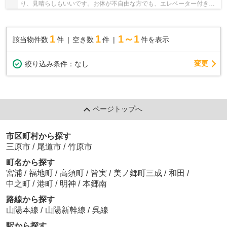
り、見晴らしもいいです。お体が不自由な方でも、エレベーター付きの
物件なので昇り降りが安心です。中古でありな...
1
1
1～1
該当物件数
件
空き数
件
件を表示
変更
絞り込み条件：
なし
ページトップへ
市区町村から探す
三原市
/
尾道市
/
竹原市
町名から探す
宮浦
/
福地町
/
高須町
/
皆実
/
美ノ郷町三成
/
和田
/
中之町
/
港町
/
明神
/
本郷南
路線から探す
山陽本線
/
山陽新幹線
/
呉線
駅から探す