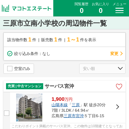
閲覧履歴
お気に入り
メニュー
0
0
三原市立南小学校の周辺物件一覧
1
1
1～1
該当物件数
件
販売数
件
件を表示
変更
絞り込み条件：
なし
空室のみ
サーパス宮沖
売買 | 中古マンション
1,900
万
円
山陽本線
「
三原
」駅 徒歩20分
7階 / 3LDK / 64.94㎡
広島県
三原市
宮沖
５丁目6-15
こだわりポイント満載のサーパス宮沖。この物件は10階建てとなってお