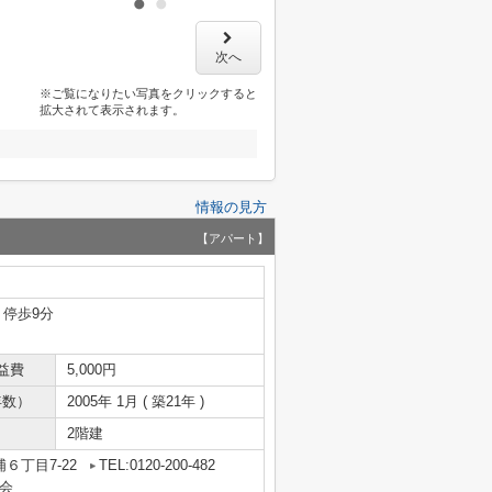
次へ
※ご覧になりたい写真をクリックすると
拡大されて表示されます。
情報の見方
【アパート】
 停歩9分
益費
5,000円
年数）
2005年 1月 ( 築21年 )
2階建
６丁目7-22
TEL:0120-200-482
会