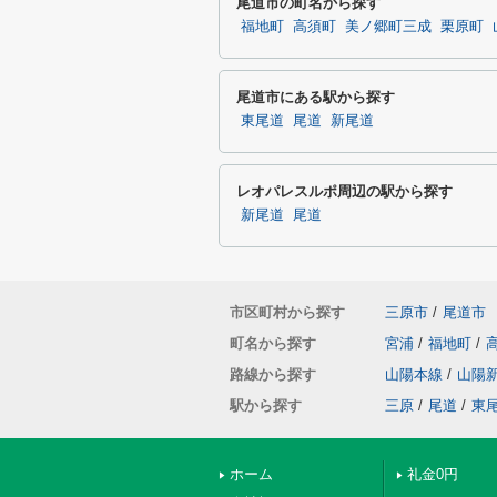
尾道市の町名から探す
福地町
高須町
美ノ郷町三成
栗原町
尾道市にある駅から探す
東尾道
尾道
新尾道
レオパレスルポ周辺の駅から探す
新尾道
尾道
市区町村から探す
三原市
/
尾道市
町名から探す
宮浦
/
福地町
/
路線から探す
山陽本線
/
山陽
駅から探す
三原
/
尾道
/
東
ホーム
礼金0円