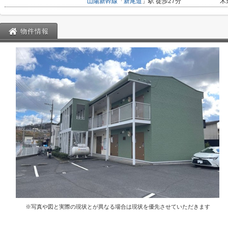
山陽新幹線
「
新尾道
」駅 徒歩27分
木
物件情報
※写真や図と実際の現状とが異なる場合は現状を優先させていただきます