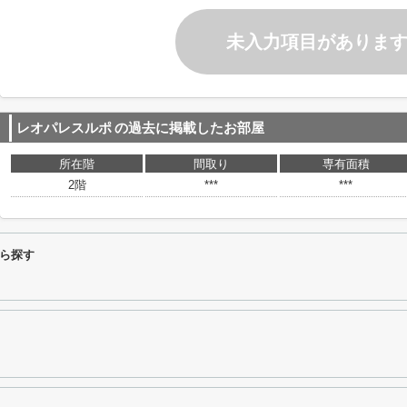
未入力項目がありま
レオパレスルポ
の過去に掲載したお部屋
所在階
間取り
専有面積
2階
***
***
ら探す