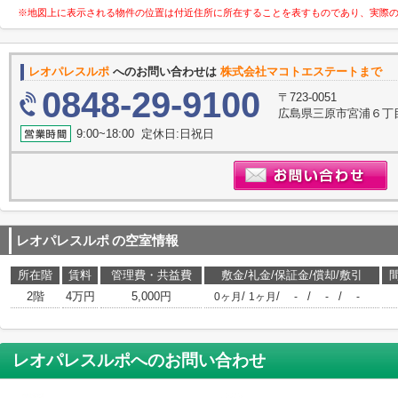
※地図上に表示される物件の位置は付近住所に所在することを表すものであり、実際
レオパレスルポ
へのお問い合わせは
株式会社マコトエステートまで
0848-29-9100
〒723-0051
広島県三原市宮浦６丁目
9:00~18:00 定休日:日祝日
レオパレスルポ
の空室情報
所在階
賃料
管理費・共益費
敷金/礼金/保証金/償却/敷引
2階
4万円
5,000円
/
/
/
/
0ヶ月
1ヶ月
-
-
-
レオパレスルポ
へのお問い合わせ