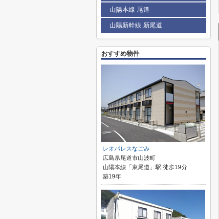
山陽本線 尾道
山陽新幹線 新尾道
おすすめ物件
レオパレスなごみ
広島県尾道市山波町
山陽本線「東尾道」駅 徒歩19分
築19年