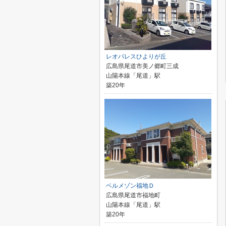
レオパレスひよりが丘
広島県尾道市美ノ郷町三成
山陽本線「尾道」駅
築20年
ベルメゾン福地Ｄ
広島県尾道市福地町
山陽本線「尾道」駅
築20年