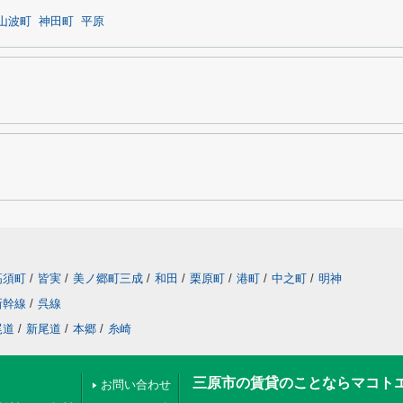
山波町
神田町
平原
高須町
/
皆実
/
美ノ郷町三成
/
和田
/
栗原町
/
港町
/
中之町
/
明神
新幹線
/
呉線
尾道
/
新尾道
/
本郷
/
糸崎
三原市の賃貸のことならマコト
お問い合わせ