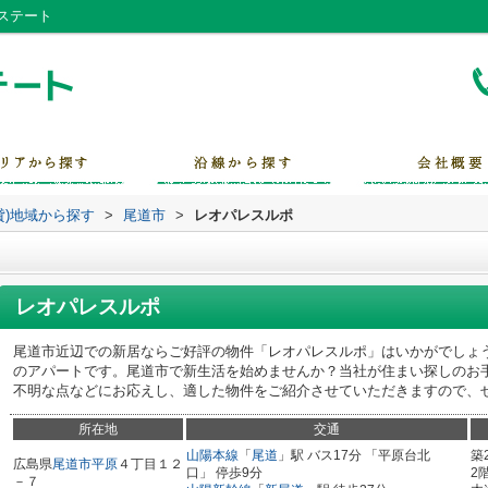
ステート
貸)地域から探す
>
尾道市
>
レオパレスルポ
レオパレスルポ
尾道市近辺での新居ならご好評の物件「レオパレスルポ」はいかがでしょ
のアパートです。尾道市で新生活を始めませんか？当社が住まい探しのお
不明な点などにお応えし、適した物件をご紹介させていただきますので、
所在地
交通
山陽本線
「
尾道
」駅 バス17分 「平原台北
築
広島県
尾道市
平原
４丁目１２
口」 停歩9分
2
－７