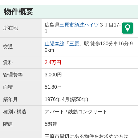
物件概要
広島県
三原市
須波ハイツ
３丁目17-
所在地
1
山陽本線
「
三原
」駅 徒歩130分車16分 9.
交通
0km
賃料
2.4万円
管理費等
3,000円
面積
51.80㎡
築年月
1976年 4月(築50年)
種別 / 構造
アパート / 鉄筋コンクリート
階建
5階建
三原市周辺にある物件をお求めの方は