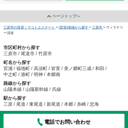
ページトップへ
三原市の賃貸｜マコトエステート
>
(賃貸)地域から探す
>
三原市
>
ヴィラナリ
ー須波
市区町村から探す
三原市
/
尾道市
/
竹原市
町名から探す
宮浦
/
福地町
/
高須町
/
皆実
/
美ノ郷町三成
/
和田
/
中之町
/
港町
/
明神
/
本郷南
路線から探す
山陽本線
/
山陽新幹線
/
呉線
駅から探す
三原
/
尾道
/
東尾道
/
新尾道
/
本郷
/
糸崎
/
忠海
電話でお問い合わせ