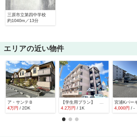
三原市立第四中学校
約1040m／13分
エリアの近い物件
ア・サンテＢ
【学生用プラン】 サンパレス
宮浦Kパー
4
万
円
/ 2DK
4.2
万
円
/ 1K
4,000
円
/ -