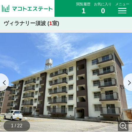
閲覧履歴
お気に入り
メニュー
1
0
ヴィラナリー須波 (
1
室)
1 / 22